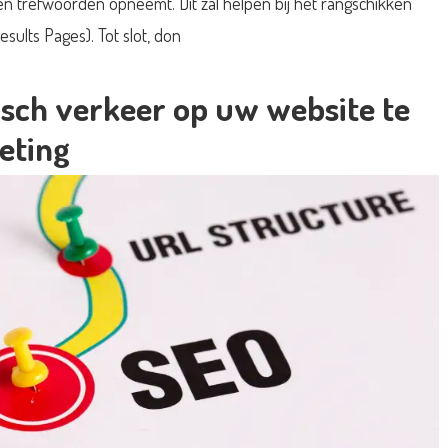
n trefwoorden opneemt. Dit zal helpen bij het rangschikken
sults Pages). Tot slot, don
sch verkeer op uw website te
eting