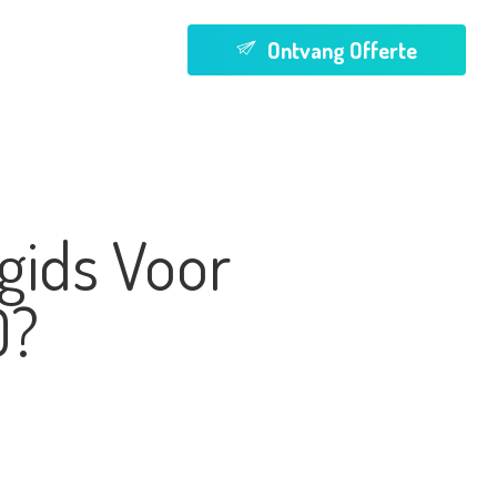
Menu
O
n
t
v
a
n
g
O
f
f
e
r
t
e
gids Voor
O?